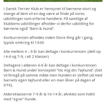
Kontakt
I Dansk Terrier Klub er hensynet til børnene stort og
mange af dem vil en dag være at finde på vores
udstillinger som erfarne handlere. På samtlige af
klubbens udstillinger afholder vi derfor udstilling for
børnene også "Barn & Hund".
Konkurrencen afholdes inden Store Ring går i gang,
typisk omkring kl 14.00
Alle mellem 4 – 9 år kan deltage i konkurrencen. (delt op
i 4-6 og 7-9, i alt 2 klasser)
Deltagere i alderen 4-6 år kan deltage i konkurrencen
Barn & Hund under konceptet ”Vis mig din Tøjhund”. (
Det
vil foregå på samme måde men hunden er skiftet ud med
barnets egen tøjhund eller en man låner på dagen af
DTK).
Aldersklasserne 7-9 år & 10-14 år, afvikles som hidtil
med "egne" hunde.