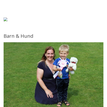
Forsiden
Forside
Information
Barn & Hund
Udstillinger 2026
Udstillinger/Shows 2026
Resultater/BIS
Årets Terrier
Billeder