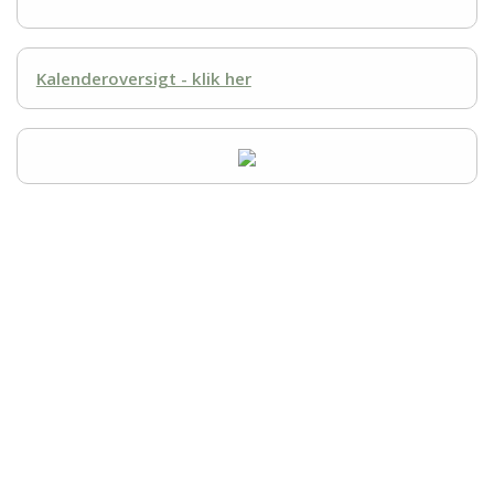
Kalenderoversigt - klik her
Udstilling - Dansk Terrier Klub
+45 51 96 58 50
CVR-nummer 50 01 80 59
jeaneldtk@outlook.dk
Betalinger til Udstilling - Dansk Terrier Klub
Jyske Bank
Konto.nr.: Reg.: 7360 Konto: 1504258
IBAN-nr.: DK 8473 6000 0150 4258
SWIFT: JYBADKKK