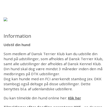
Forsiden
Forside
Information
Information
Udstillinger 2026
Udstil din hund
Som medlem af Dansk Terrier Klub kan du udstille din
Udstillinger/Shows 2026
hund på udstillinger, som afholdes af Dansk Terrier Klub,
samt alle udstillinger der afholdes af Dansk Kennel Klub.
Resultater/BIS
Din hund skal dog være mindst 3 måneder inden den må
medbringes på DTK udstillinger.
Dog kan hunde med en FCI anerkendt stambog (ex. DKK
Årets Terrier
stambog) også deltage på disse udstillinger. Dette
benyttes bl.a. af udenlandske udstillere.
Billeder
Du kan tilmelde din hund online her:
Klik her
Tilmeldinger efter deadline accepteres IKKE
- se diverse