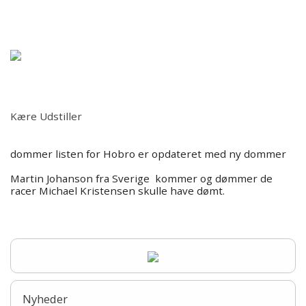
Forsiden
Forside
Information
Kære Udstiller
Udstillinger 2026
dommer listen for Hobro er opdateret med ny dommer
Udstillinger/Shows 2026
Martin Johanson fra Sverige kommer og dømmer de
racer Michael Kristensen skulle have dømt.
Resultater/BIS
Årets Terrier
Billeder
Nyheder