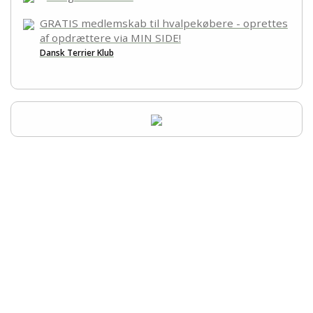
GRATIS medlemskab til hvalpekøbere - oprettes
af opdrættere via MIN SIDE!
Dansk Terrier Klub
Udstilling - Dansk Terrier Klub
+45 51 96 58 50
CVR-nummer 50 01 80 59
jeaneldtk@outlook.dk
Betalinger til Udstilling - Dansk Terrier Klub
Jyske Bank
Konto.nr.: Reg.: 7360 Konto: 1504258