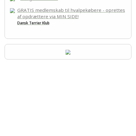
GRATIS medlemskab til hvalpekøbere - oprettes
af opdrættere via MIN SIDE!
Dansk Terrier Klub
Udstilling - Dansk Terrier Klub
+45 51 96 58 50
CVR-nummer 50 01 80 59
jeaneldtk@outlook.dk
Betalinger til Udstilling - Dansk Terrier Klub
Jyske Bank
Konto.nr.: Reg.: 7360 Konto: 1504258