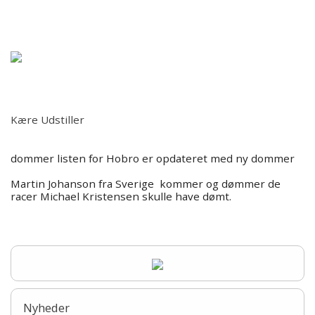
Forsiden
Forside
Information
Kære Udstiller
Udstillinger 2026
dommer listen for Hobro er opdateret med ny dommer
Udstillinger/Shows 2026
Martin Johanson fra Sverige kommer og dømmer de
racer Michael Kristensen skulle have dømt.
Resultater/BIS
Årets Terrier
Billeder
Nyheder