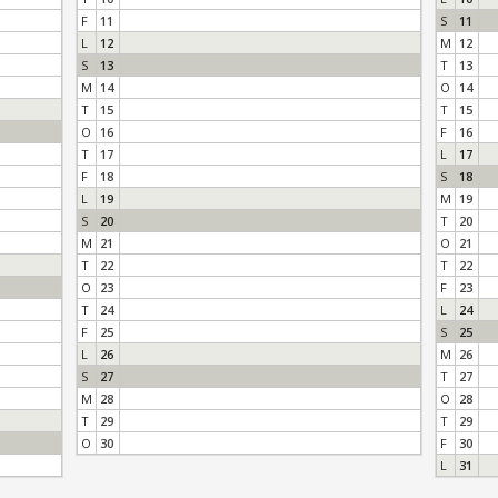
F
11
S
11
L
12
M
12
S
13
T
13
M
14
O
14
T
15
T
15
O
16
F
16
T
17
L
17
F
18
S
18
L
19
M
19
S
20
T
20
M
21
O
21
T
22
T
22
O
23
F
23
T
24
L
24
F
25
S
25
L
26
M
26
S
27
T
27
M
28
O
28
T
29
T
29
O
30
F
30
L
31