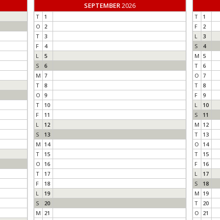
SEPTEMBER
2026
T
1
T
1
O
2
F
2
T
3
L
3
F
4
S
4
L
5
M
5
S
6
T
6
M
7
O
7
T
8
T
8
O
9
F
9
T
10
L
10
F
11
S
11
L
12
M
12
S
13
T
13
M
14
O
14
T
15
T
15
O
16
F
16
T
17
L
17
F
18
S
18
L
19
M
19
S
20
T
20
M
21
O
21