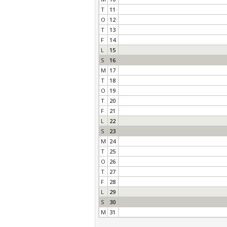
T
11
O
12
T
13
F
14
L
15
S
16
M
17
T
18
O
19
T
20
F
21
L
22
S
23
M
24
T
25
O
26
T
27
F
28
L
29
S
30
M
31