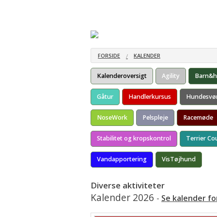
Forside
Information
Udstillinger
Udstillingsgebyr
Praktisk Me
Juniorhandling
Dommerlist
FORSIDE
KALENDER
Barn & Hund
Udstillinger
Kalenderoversigt
Agility
Barn&
Udstillingsreglement 2026
Elektronisk
Gåtur
Handlerkursus
Hundesvø
Pokaler i DTK
NoseWork
Pelspleje
Racemøde
Præmie og æres billetter
Stabilitet og kropskontrol
Terrier Co
Afregningsskema 2024
Vandapportering
VisTøjhund
Tilmelding
Bestil Klubchampion diplom
Diverse aktiviteter
Kalender 2026
-
Se kalender fo