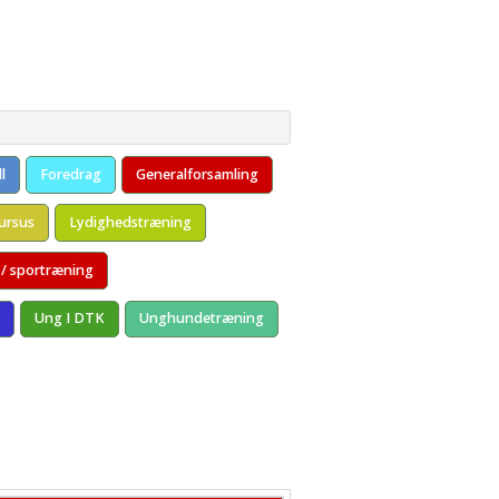
kt
l
Foredrag
Generalforsamling
ursus
Lydighedstræning
 / sportræning
Ung I DTK
Unghundetræning