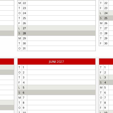
M
22
T
22
T
23
F
23
O
24
L
24
T
25
S
25
F
26
M
26
L
27
T
27
S
28
O
28
M
29
T
29
T
30
F
30
O
31
JUNI
2027
T
1
T
1
O
2
F
2
T
3
L
3
F
4
S
4
L
5
M
5
S
6
T
6
M
7
O
7
T
8
T
8
O
9
F
9
T
10
L
10