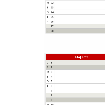
M
22
T
23
O
24
T
25
F
26
L
27
S
28
MAJ
2027
L
1
S
2
M
3
T
4
O
5
T
6
F
7
L
8
S
9
M
10