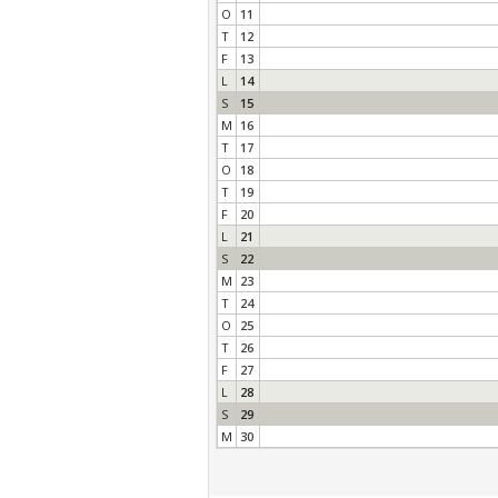
O
11
T
12
F
13
L
14
S
15
M
16
T
17
O
18
T
19
F
20
L
21
S
22
M
23
T
24
O
25
T
26
F
27
L
28
S
29
M
30