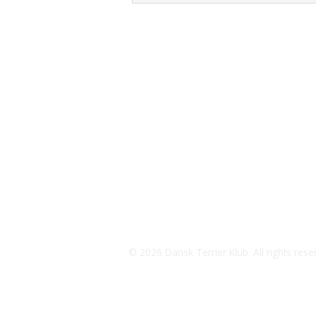
Udstilling - Dansk Terrier Klub
+45 51 96 58 50
CVR-nummer 50 01 80 59
jeaneldtk@outlook.dk
Betalinger til Udstilling - Dansk Terr
Jyske Bank
Konto.nr.: Reg.: 7360 Konto: 1504258
IBAN-nr.: DK 8473 6000 0150 4258
SWIFT: JYBADKKK
Udstillingsleder: Jeanel Kristensen
© 2026 Dansk Terrier Klub. All rights rese