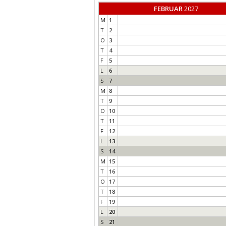
FEBRUAR
2027
M
1
T
2
O
3
T
4
F
5
L
6
S
7
M
8
T
9
O
10
T
11
F
12
L
13
S
14
M
15
T
16
O
17
T
18
F
19
L
20
S
21