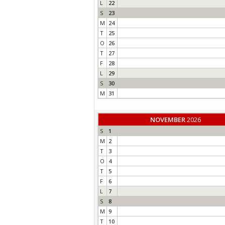
L
22
S
23
M
24
T
25
O
26
T
27
F
28
L
29
S
30
M
31
NOVEMBER
2026
S
1
M
2
T
3
O
4
T
5
F
6
L
7
S
8
M
9
T
10