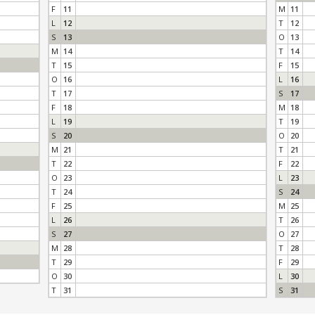
F
11
M
11
L
12
T
12
S
13
O
13
M
14
T
14
T
15
F
15
O
16
L
16
T
17
S
17
F
18
M
18
L
19
T
19
S
20
O
20
M
21
T
21
T
22
F
22
O
23
L
23
T
24
S
24
F
25
M
25
L
26
T
26
S
27
O
27
M
28
T
28
T
29
F
29
O
30
L
30
T
31
S
31