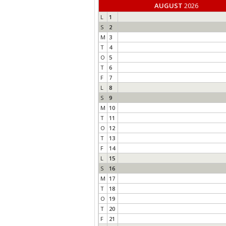
AUGUST
2026
L
1
S
2
M
3
T
4
O
5
T
6
F
7
L
8
S
9
M
10
T
11
O
12
T
13
F
14
L
15
S
16
M
17
T
18
O
19
T
20
F
21