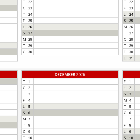
T
22
T
22
O
23
F
23
T
24
L
24
F
25
S
25
L
26
M
26
S
27
T
27
M
28
O
28
T
29
T
29
O
30
F
30
L
31
DECEMBER
2026
T
1
F
1
O
2
L
2
T
3
S
3
F
4
M
4
L
5
T
5
S
6
O
6
M
7
T
7
T
8
F
8
O
9
L
9
T
10
S
10