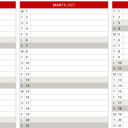
MARTS
2027
M
1
T
1
T
2
F
2
O
3
L
3
T
4
S
4
F
5
M
5
L
6
T
6
S
7
O
7
M
8
T
8
T
9
F
9
O
10
L
10
T
11
S
11
F
12
M
12
L
13
T
13
S
14
O
14
M
15
T
15
T
16
F
16
O
17
L
17
T
18
S
18
F
19
M
19
L
20
T
20
S
21
O
21