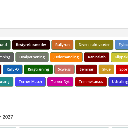
/Shows 2026
Resultater/BIS
Årets Terrier
Billeder
Konta
ddelelse (PM)
Årets Terrier 2025
e/Judges
Årets Terrier 2024
 2026
Reglement Årskonkurrencer
hund
Bestyrelsesmøder
Bullyrun
Diverse aktiviteter
Flybal
 KlubChampion Diplom
mning
Hvalpetræning
Juniorhandling
Kaninslæb
Klippek
Rally-O
Ringtræning
Scweiss
Seminar
Skue
Spor
ursing
Terrier Match
Terrier Nyt
Trimmekursus
Udstilling
r 2027