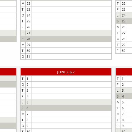
M
22
T
22
T
23
F
23
O
24
L
24
T
25
S
25
F
26
M
26
L
27
T
27
S
28
O
28
M
29
T
29
T
30
F
30
O
31
JUNI
2027
T
1
T
1
O
2
F
2
T
3
L
3
F
4
S
4
L
5
M
5
S
6
T
6
M
7
O
7
T
8
T
8
O
9
F
9
T
10
L
10