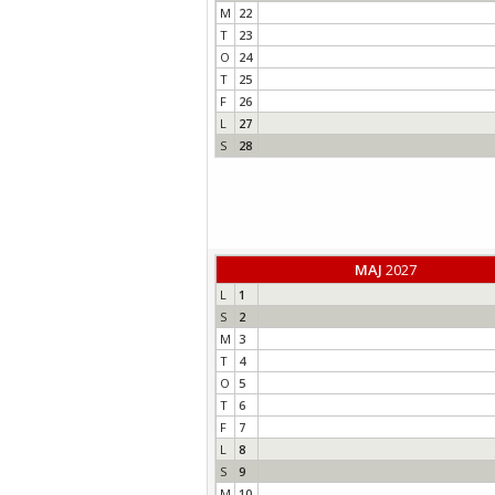
M
22
T
23
O
24
T
25
F
26
L
27
S
28
MAJ
2027
L
1
S
2
M
3
T
4
O
5
T
6
F
7
L
8
S
9
M
10