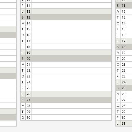
F
11
S
11
L
12
M
12
S
13
T
13
M
14
O
14
T
15
T
15
O
16
F
16
T
17
L
17
F
18
S
18
L
19
M
19
S
20
T
20
M
21
O
21
T
22
T
22
O
23
F
23
T
24
L
24
F
25
S
25
L
26
M
26
S
27
T
27
M
28
O
28
T
29
T
29
O
30
F
30
L
31