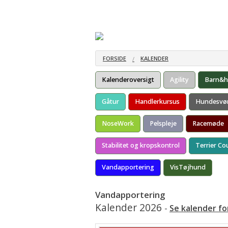
Forside
Information
Udstillinger
Udstillingsgebyr
Praktisk Me
Juniorhandling
Dommerlist
FORSIDE
KALENDER
Barn & Hund
Udstillinger
Kalenderoversigt
Agility
Barn&
Udstillingsreglement 2026
Elektronisk
Gåtur
Handlerkursus
Hundesvø
Pokaler i DTK
NoseWork
Pelspleje
Racemøde
Præmie og æres billetter
Stabilitet og kropskontrol
Terrier Co
Afregningsskema 2024
Vandapportering
VisTøjhund
Tilmelding
Bestil Klubchampion diplom
Vandapportering
Kalender 2026
-
Se kalender fo