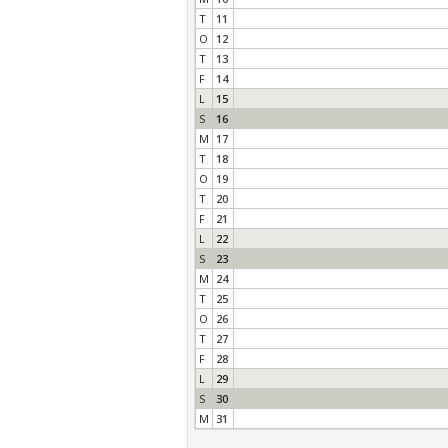
T
11
O
12
T
13
F
14
L
15
S
16
M
17
T
18
O
19
T
20
F
21
L
22
S
23
M
24
T
25
O
26
T
27
F
28
L
29
S
30
M
31