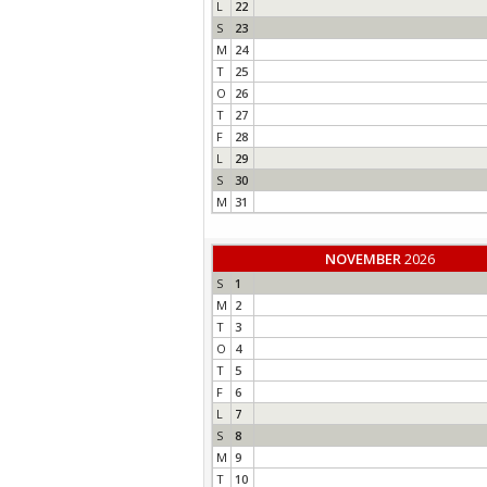
L
22
S
23
M
24
T
25
O
26
T
27
F
28
L
29
S
30
M
31
NOVEMBER
2026
S
1
M
2
T
3
O
4
T
5
F
6
L
7
S
8
M
9
T
10