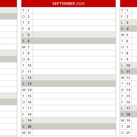
SEPTEMBER
2026
T
1
T
1
O
2
F
2
T
3
L
3
F
4
S
4
L
5
M
5
S
6
T
6
M
7
O
7
T
8
T
8
O
9
F
9
T
10
L
10
F
11
S
11
L
12
M
12
S
13
T
13
M
14
O
14
T
15
T
15
O
16
F
16
T
17
L
17
F
18
S
18
L
19
M
19
S
20
T
20
M
21
O
21