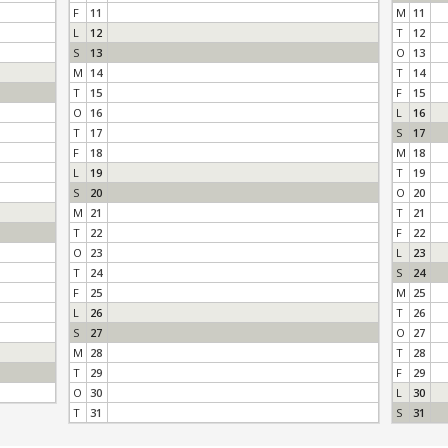
F
11
M
11
L
12
T
12
S
13
O
13
M
14
T
14
T
15
F
15
O
16
L
16
T
17
S
17
F
18
M
18
L
19
T
19
S
20
O
20
M
21
T
21
T
22
F
22
O
23
L
23
T
24
S
24
F
25
M
25
L
26
T
26
S
27
O
27
M
28
T
28
T
29
F
29
O
30
L
30
T
31
S
31