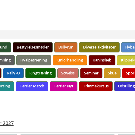
/Shows 2026
Resultater/BIS
Årets Terrier
Billeder
Konta
ddelelse (PM)
Årets Terrier 2025
e/Judges
Årets Terrier 2024
 2026
Reglement Årskonkurrencer
hund
Bestyrelsesmøder
Bullyrun
Diverse aktiviteter
Flybal
 KlubChampion Diplom
mning
Hvalpetræning
Juniorhandling
Kaninslæb
Klippek
Rally-O
Ringtræning
Scweiss
Seminar
Skue
Spor
ursing
Terrier Match
Terrier Nyt
Trimmekursus
Udstilling
r 2027