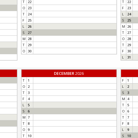
T
22
T
22
O
23
F
23
T
24
L
24
F
25
S
25
L
26
M
26
S
27
T
27
M
28
O
28
T
29
T
29
O
30
F
30
L
31
DECEMBER
2026
T
1
F
1
O
2
L
2
T
3
S
3
F
4
M
4
L
5
T
5
S
6
O
6
M
7
T
7
T
8
F
8
O
9
L
9
T
10
S
10