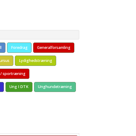
kt
l
Foredrag
Generalforsamling
ursus
Lydighedstræning
 / sportræning
Ung I DTK
Unghundetræning