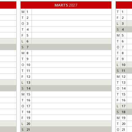
MARTS
2027
M
1
T
1
T
2
F
2
O
3
L
3
T
4
S
4
F
5
M
5
L
6
T
6
S
7
O
7
M
8
T
8
T
9
F
9
O
10
L
10
T
11
S
11
F
12
M
12
L
13
T
13
S
14
O
14
M
15
T
15
T
16
F
16
O
17
L
17
T
18
S
18
F
19
M
19
L
20
T
20
S
21
O
21