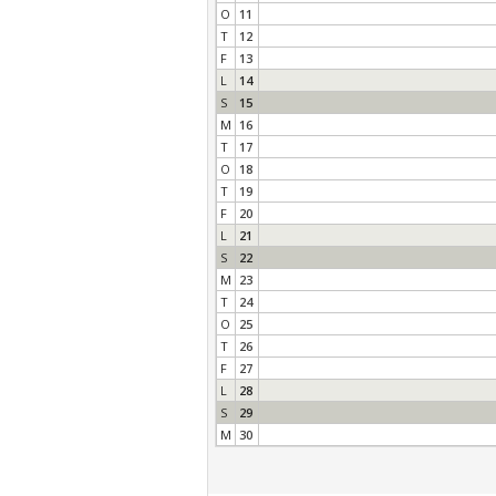
O
11
T
12
F
13
L
14
S
15
M
16
T
17
O
18
T
19
F
20
L
21
S
22
M
23
T
24
O
25
T
26
F
27
L
28
S
29
M
30