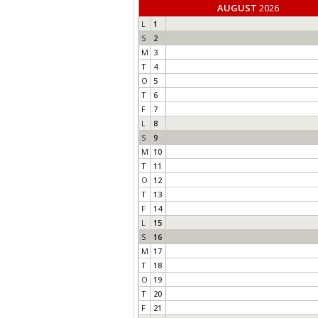
AUGUST
2026
L
1
S
2
M
3
T
4
O
5
T
6
F
7
L
8
S
9
M
10
T
11
O
12
T
13
F
14
L
15
S
16
M
17
T
18
O
19
T
20
F
21