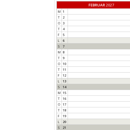
FEBRUAR
2027
M
1
T
2
O
3
T
4
F
5
L
6
S
7
M
8
T
9
O
10
T
11
F
12
L
13
S
14
M
15
T
16
O
17
T
18
F
19
L
20
S
21