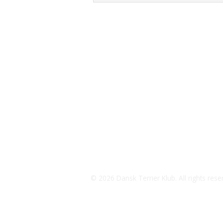
Udstilling - Dansk Terrier Klub
+45 51 96 58 50
CVR-nummer 50 01 80 59
jeaneldtk@outlook.dk
Betalinger til Udstilling - Dansk Terr
Jyske Bank
Konto.nr.: Reg.: 7360 Konto: 1504258
IBAN-nr.: DK 8473 6000 0150 4258
SWIFT: JYBADKKK
Udstillingsleder: Jeanel Kristensen
© 2026 Dansk Terrier Klub. All rights rese